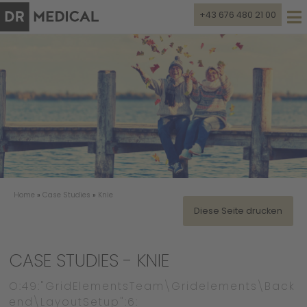
+43 676 480 21 00
Home
»
Case Studies
»
Knie
Diese Seite drucken
CASE STUDIES - KNIE
O:49:"GridElementsTeam\Gridelements\Back
end\LayoutSetup":6: