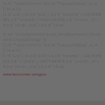
{s:15:"*restrictions";N;s:14:"*layoutSetup";a:14:
{i:14;a:32:
{s:3:"uid";i:14;s:3:"pid";i:4;s:6:"tstamp";i:1462886
185;s:6:"crdate";i:1460548459;s:9:"cruser_id";i:
5;s:9:"t3ver_oid";i:0;s:8:"t3ver
O:49:"GridElementsTeam\Gridelements\Back
end\LayoutSetup":6:
{s:15:"*restrictions";N;s:14:"*layoutSetup";a:14:
{i:14;a:32:
{s:3:"uid";i:14;s:3:"pid";i:4;s:6:"tstamp";i:1462886
185;s:6:"crdate";i:1460548459;s:9:"cruser_id";i:
5;s:9:"t3ver_oid";i:0;s:8:"t3ver
Keine Nachrichten verfügbar.