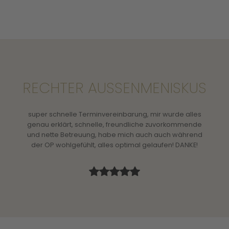
RECHTER AUSSENMENISKUS
e
super schnelle Terminvereinbarung, mir wurde alles
d dem
genau erklärt, schnelle, freundliche zuvorkommende
läge -
und nette Betreuung, habe mich auch auch während
r und
der OP wohlgefühlt, alles optimal gelaufen! DANKE!